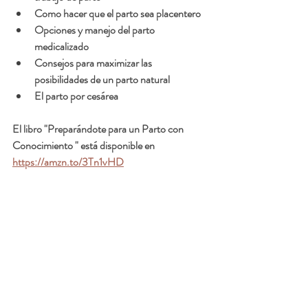
Como hacer que el parto sea placentero
Opciones y manejo del parto 
medicalizado
Consejos para maximizar las 
posibilidades de un parto natural
El parto por cesárea 
El libro "Preparándote para un Parto con 
Conocimiento " está disponible en 
https://amzn.to/3Tn1vHD
🌸✨ Clases de Parto Privadas 
– A Tu Ritmo, A Tu Espacio ✨🌸
¿Te estás preparando para el nacimiento de tu 
bebé? 💕  Te acompaño con clases de parto 