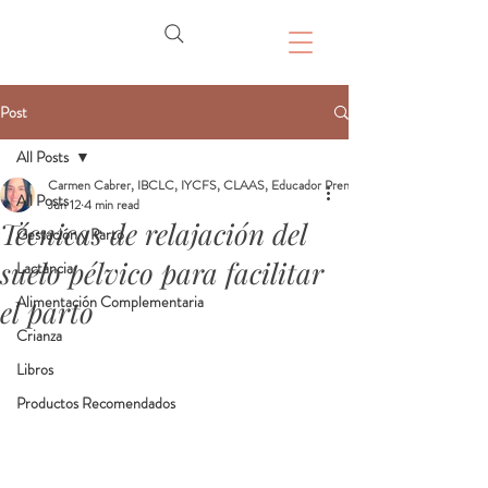
Post
All Posts
Carmen Cabrer, IBCLC, IYCFS, CLAAS, Educador Prenatal, Doula
All Posts
Jun 12
4 min read
Técnicas de relajación del
Gestación y Parto
suelo pélvico para facilitar
Lactancia
Alimentación Complementaria
el parto
Crianza
Libros
Productos Recomendados