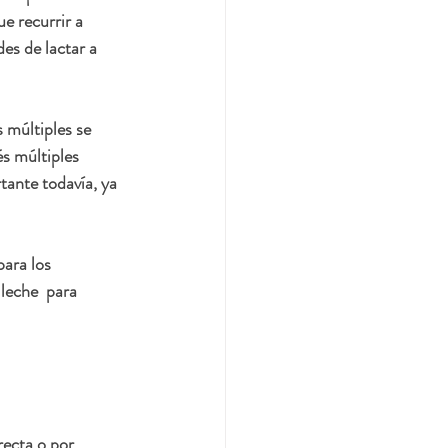
e recurrir a 
s de lactar a 
 múltiples se 
s múltiples 
ante todavía, ya 
ara los 
leche  para 
recta o por 