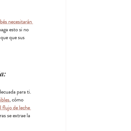
bés necesitarán 
aga esto si no 
ique que sus 
 
a:
ecuada para ti. 
ibles
, cómo 
 flujo de leche 
as se extrae la 