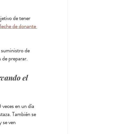
jetivo de tener 
 leche de donante 
u suministro de 
s de preparar.
rvando el 
 veces en un día 
staza. También se 
 se ven 