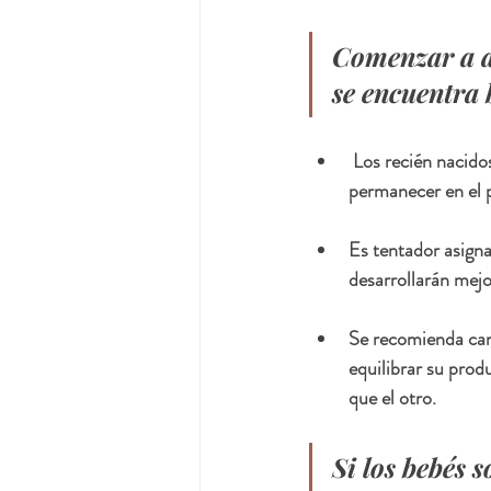
Comenzar a a
se encuentra 
 Los recién nacidos generalmente necesitan pequeñas tomas frecuentes, porque no pueden 
permanecer en el 
Es tentador asigna
desarrollarán mejo
Se recomienda cam
equilibrar su prod
que el otro.
Si los bebés 