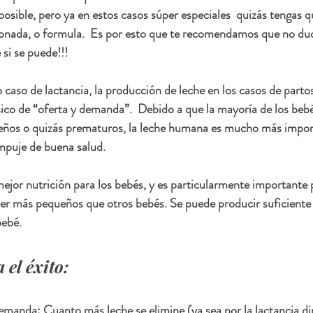
osible, pero ya en estos casos súper especiales  quizás tengas qu
donada, o formula.  Es por esto que te recomendamos que no dude
 si se puede!!!
caso de lactancia, la producción de leche en los casos de partos
ico de “oferta y demanda”.  Debido a que la mayoría de los bebé
eños o quizás prematuros, la leche humana es mucho más import
mpuje de buena salud.
ejor nutrición para los bebés, y es particularmente importante p
er más pequeños que otros bebés. Se puede producir suficiente 
bebé.
 el éxito:
 demanda: Cuanto más leche se elimine (ya sea por la lactancia di