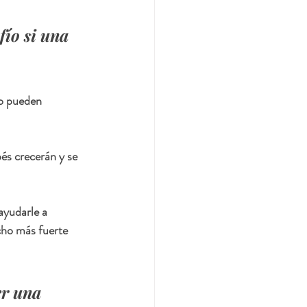
ío si una 
és crecerán y se 
ayudarle a 
cho más fuerte 
er una 