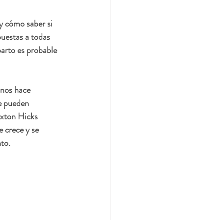
y cómo saber si 
puestas a todas 
parto es probable 
 nos hace 
e pueden 
axton Hicks 
 crece y se 
to. 