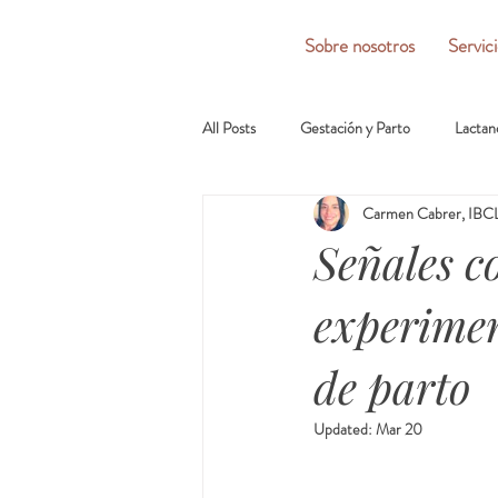
Sobre nosotros
Servic
All Posts
Gestación y Parto
Lactan
Carmen Cabrer, IBCL
Señales c
experimen
de parto
Updated:
Mar 20