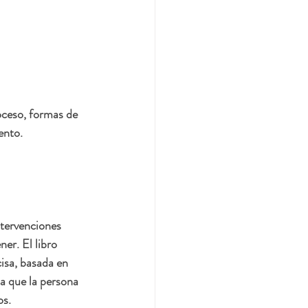
oceso, formas de 
ento.
ntervenciones 
er. El libro 
sa, basada en 
a que la persona 
s. 