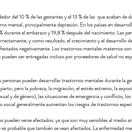
dor del 10 % de las gestantes y el 13 % de las  que acaban de da
no mental, principalmente depresión. En los países en desarroll
6 % durante el embarazo y 19,8 % después del nacimiento. Las pe
rectamente; y como resultado, el crecimiento y el desarrollo de 
fectados negativamente. Los trastornos mentales maternos son t
s pueden ser entregadas incluso por proveedores de salud no esp
 personas pueden desarrollar trastornos mentales durante la ges
arto; pero la pobreza, la migración, el estrés extremo, la exposi
xual y de género), las situaciones de emergencia y conflicto, los
yo social generalmente aumentan los riesgos de trastornos especí
 pueden verse afectados, ya que son muy sensibles al medio amb
 y es probable que también se vean afectados. La enfermedad me