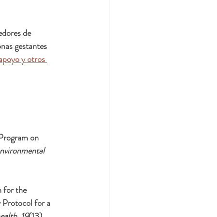
edores de 
onas gestantes 
apoyo y otros 
 Program on 
environmental 
 for the 
Protocol for a 
ealth
, 
19
(13), 