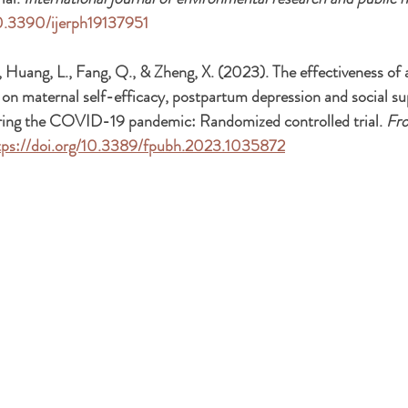
10.3390/ijerph19137951
S., Huang, L., Fang, Q., & Zheng, X. (2023). The effectiveness of
on maternal self-efficacy, postpartum depression and social su
ing the COVID-19 pandemic: Randomized controlled trial. 
Fro
tps://doi.org/10.3389/fpubh.2023.1035872