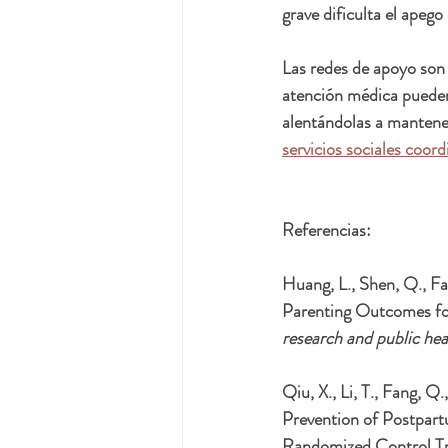
grave dificulta el apego
Las redes de apoyo son 
atención médica pueden 
alentándolas a mantener
servicios sociales coor
Referencias:
Huang, L., Shen, Q., F
Parenting Outcomes fo
research and public hea
Qiu, X., Li, T., Fang, Q
Prevention of Postpar
Randomized Control Tri