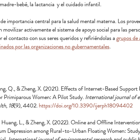
 madre-bebé, la lactancia  y el cuidado infantil.
de importancia central para la salud mental materna. Los prove
movilizar activamente el sistema de apoyo social para las pers
 el contacto con sus seres queridos y refiriéndolas a 
grupos de 
dinados por las organizaciones no gubernamentales
.
ang, Q., & Zheng, X. (2021). Effects of Internet-Based Support
r Primiparous Women: A Pilot Study. 
International journal of 
lth
, 
18
(9), 4402. 
https://doi.org/10.3390/ijerph18094402
., Huang, L., & Zheng, X. (2022). Online and Offline Intervention
tum Depression among Rural-to-Urban Floating Women: Study 
al. 
International journal of environmental research and public h