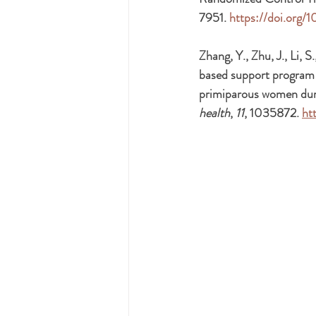
7951. 
https://doi.org/
Zhang, Y., Zhu, J., Li, 
based support program 
primiparous women dur
health
, 
11
, 1035872. 
ht