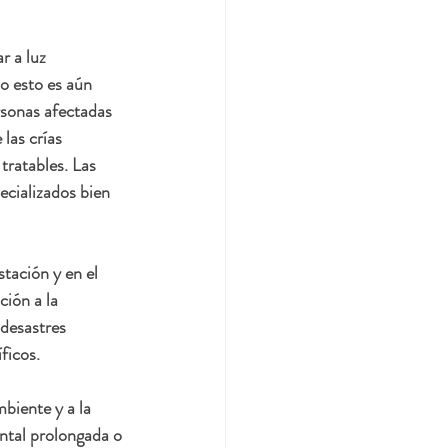
r a luz 
o esto es aún 
rsonas afectadas 
las crías 
ratables. Las 
ecializados bien 
tación y en el 
ción a la 
 desastres 
ficos.
iente y a la 
ntal prolongada o 