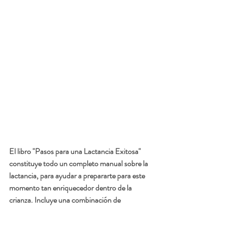
El libro "Pasos para una Lactancia Exitosa" 
constituye todo un completo manual sobre la 
lactancia, para ayudar a prepararte para este 
momento tan enriquecedor dentro de la 
crianza. Incluye una combinación de 
información precisa que cubre todo lo que hay 
que tener en cuenta cuando se amamanta, 