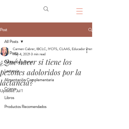
Post
All Posts
Carmen Cabrer, IBCLC, IYCFS, CLAAS, Educador Prenatal, Doula
All Posts
May 4, 2021
3 min read
¿Qué hacer si tiene los
Gestación y Parto
pezones adoloridos por la
Lactancia
Alimentación Complementaria
lactancia?
Crianza
Updated:
Jul 1
Libros
Productos Recomendados