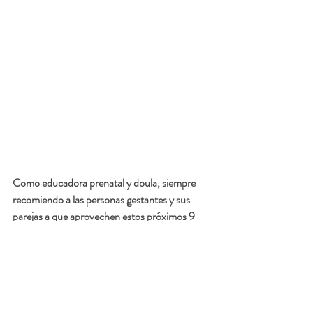
Como educadora prenatal y doula, siempre 
recomiendo a las personas gestantes y sus 
parejas a que aprovechen estos próximos 9 
meses de espera para aprender. El leer 
durante el periodo de gestación ayuda a estar 
preparado a todo lo que pueda venir, 
aportando tranquilidad, seguridad, y a 
ayudarnos a tomar buenas decisiones. El libro 