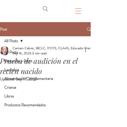
Post
All Posts
Carmen Cabrer, IBCLC, IYCFS, CLAAS, Educador Prenatal, Doula
All Posts
Sep 16, 2023
3 min read
Prueba de audición en el
Gestación y Parto
recién nacido
Lactancia
Alimentación Complementaria
Updated:
Sep 17, 2023
Crianza
Libros
Productos Recomendados