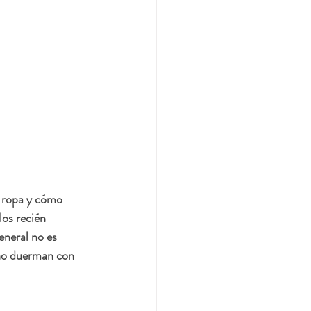
a ropa y cómo 
os recién 
eneral no es 
 no duerman con 