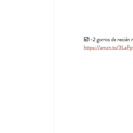
☑️1-2 gorros de recién 
https://amzn.to/3LaP