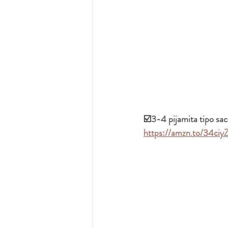
☑️3-4 pijamita tipo sa
https://amzn.to/34ciy