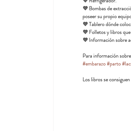
💜 Refrigerador.
💜 Bombas de extracció
poseer su propio equipo
💜 Tablero dónde coloca
💜 Folletos y libros q
💜 Información sobre aq
Para información sobre 
#embarazo
#parto
#lac
Los libros se consiguen