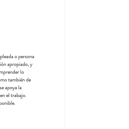
mpleada o persona 
ión apropiado, y 
omprender lo 
cómo también de 
se apoya la 
 el trabajo.  
ponible.