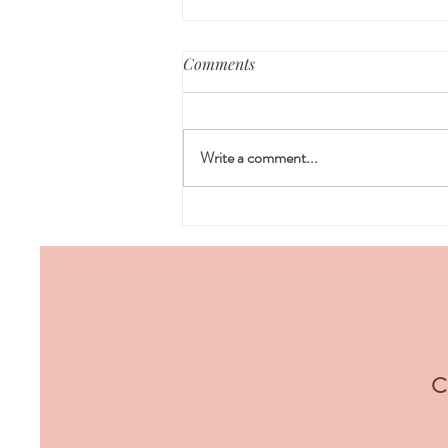
Comments
Write a comment...
🌿 ¡Lleva tu preparación
profesional de lactancia al
próximo nivel! 🌿
Co