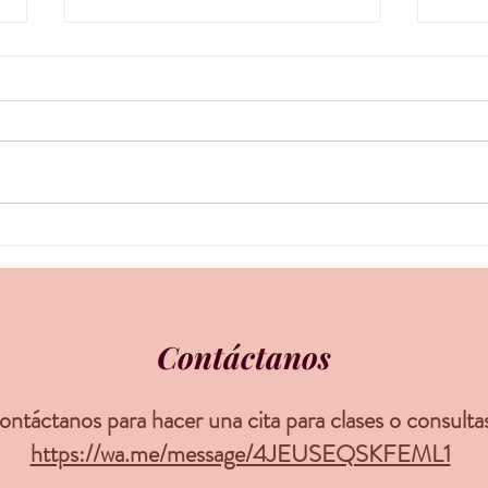
No es necesario calentar el
La ps
biberón de leche extraída o
aumento: 
fórmula antes de dárselo al
prep
bebé
Contáctanos
ntáctanos para hacer una cita para clases o consulta
https://wa.me/message/4JEUSEQSKFEML1