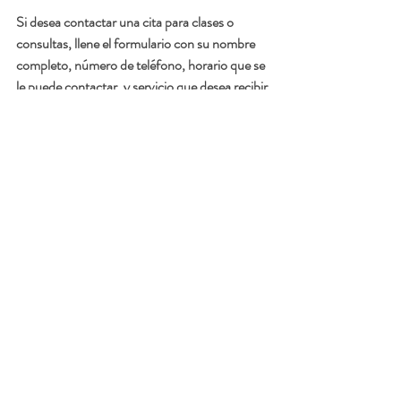
Si desea contactar una cita para clases o 
consultas, llene el formulario con su nombre 
completo, número de teléfono, horario que se 
le puede contactar, y servicio que desea recibir 
en 
https://forms.gle/t5bmeWdBNGR1yzYh6
#embarazo
#gestación
#nacimiento
#parto
#posparto
#lactancia
#amamantamiento
#crianza
#ibclc
#contultoríadelactancia
#iycfs
#apego
#lazosafectivos
Lactancia
Gestación y Parto