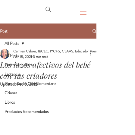
Post
All Posts
Carmen Cabrer, IBCLC, IYCFS, CLAAS, Educador Prenatal, Doula
All Posts
Apr 18, 2021
3 min read
Los lazos afectivos del bebé
Gestación y Parto
con sus criadores
Lactancia
Alimentación Complementaria
Updated:
Feb 3, 2025
Crianza
Libros
Productos Recomendados