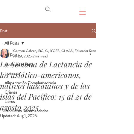
Post
All Posts
Carmen Cabrer, IBCLC, IYCFS, CLAAS, Educador Prenatal, Doula
All Posts
Jul 29, 2025
2 min read
La Semana de Lactancia de
Gestación y Parto
los asiático-americanos,
Lactancia
Alimentación Complementaria
nativos hawaianos y de las
Crianza
islas del Pacífico: 15 al 21 de
Libros
agosto 2025
Productos Recomendados
Updated:
Aug 1, 2025