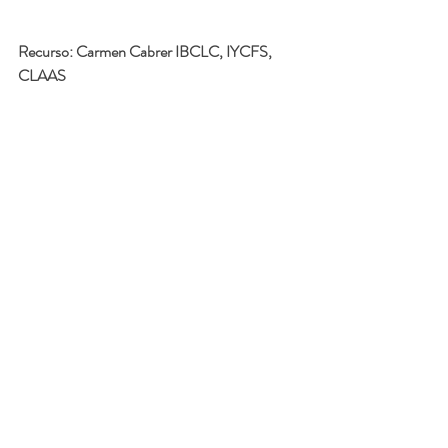
Recurso: 
Carmen Cabrer IBCLC, IYCFS, 
CLAAS
Contáctanos para hacer una cita para clases o 
consultas:  
https://wa.me/message/4JEUSEQSKFEML1
#embarazo
#gestación
#nacimiento
#parto
#posparto
#lactancia
#amamantamiento