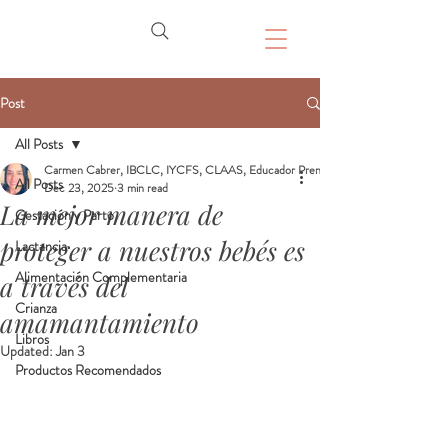
Post
All Posts
Carmen Cabrer, IBCLC, IYCFS, CLAAS, Educador Prenatal, Doula
All Posts
Dec 23, 2025
3 min read
La mejor manera de
Gestación y Parto
proteger a nuestros bebés es
Lactancia
Alimentación Complementaria
a través del
Crianza
amamantamiento
Libros
Updated:
Jan 3
Productos Recomendados