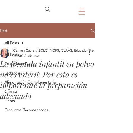
Post
All Posts
Carmen Cabrer, IBCLC, IYCFS, CLAAS, Educador Prenatal, Doula
All Posts
Jun 30
3 min read
La fórmula infantil en polvo
Gestación y Parto
no es estéril: Por esto es
Lactancia
Alimentación Complementaria
importante la preparación
Crianza
adecuada
Libros
Productos Recomendados