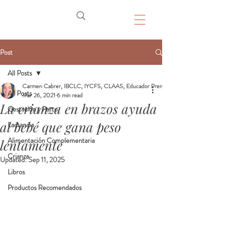
Post
All Posts
Carmen Cabrer, IBCLC, IYCFS, CLAAS, Educador Prenatal, Doula
All Posts
Mar 26, 2021
6 min read
La crianza en brazos ayuda
Gestación y Parto
al bebé que gana peso
Lactancia
Alimentación Complementaria
lentamente
Crianza
Updated:
Sep 11, 2025
Libros
Productos Recomendados