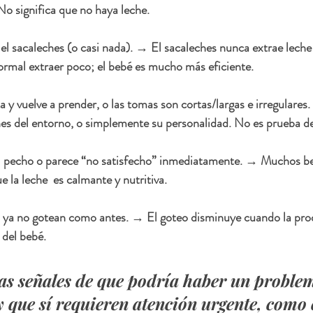
No significa que no haya leche.
el sacaleches
 (o casi nada). → El sacaleches 
nunca
 extrae lech
ormal extraer poco; el bebé es mucho más eficiente.
ta y vuelve a prender
, o las tomas son cortas/largas e irregulares
ones del entorno, o simplemente su personalidad. No es prueba d
l pecho
 o parece “no satisfecho” inmediatamente. → Muchos beb
 la leche  es calmante y nutritiva.
o ya no gotean como antes. → El goteo disminuye cuando la prod
 del bebé.
as señales de que podría haber un proble
 que sí requieren atención urgente, como 