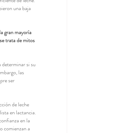
iciente de leche. 
ieron una baja 
la gran mayoría 
se trata de mitos 
 determinar si su 
embargo, las 
pre ser 
cción de leche 
sta en lactancia. 
confianza en la 
do comienzan a 