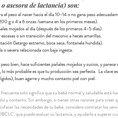
 o asesora de lactancia) son:
a el peso al nacer
 hacia el día 10-14 o 
no gana peso adecuadam
0 g o 4 a 6 onzas /semana en los primeros meses).
ales mojados
 al día (después de los primeros 4-5 días).
scasas o sin transición del meconio a heces amarillas.
tación (letargo extremo, boca seca, fontanela hundida).
da o severa relacionada con baja ingesta.
 peso bien, hace suficientes pañales mojados y sucios, y parece 
 lo más probable es que tu producción sea perfecta.  La clave es
 rígidos), buen agarre y mucho contacto piel con piel.
  frecuente solo significa que su bebé normal y saludable está ha
eliz y contento. Sin embargo, si tienes otras razones para creer q
tisfacer las necesidades de tu bebé, considere contratar los serv
 IBCLC, que puede evaluar su lactancia, y ayudarle a superar cua