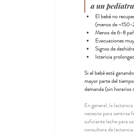
a un pediatra
El bebé 
no recuper
(menos de ~150-20
Menos de 6-8 pañ
Evacuaciones muy e
Signos de deshidra
Ictericia prolonga
Si el bebé está ganando
mayor parte del tiempo,
demanda
 (sin horarios
En general, la lactancia
necesita para sentirse f
suficiente leche para sa
consultora de lactancia