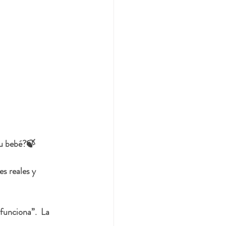
tu bebé?🍃
s reales y 
funciona”.  La 