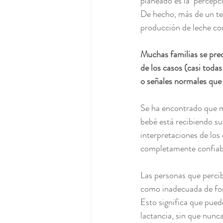
planeado es la  percepc
De hecho, más de un te
producción de leche com
Muchas familias se pre
de los casos (casi todas
o señales normales que
Se ha encontrado que mu
bebé está recibiendo su
interpretaciones de los
completamente confiab
Las personas que percib
como inadecuada de form
Esto significa que pued
lactancia, sin que nunc