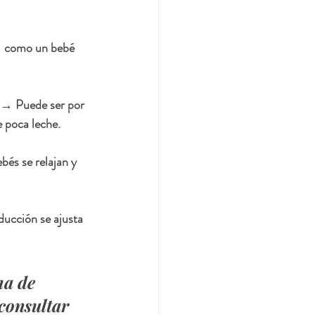
e  como un bebé 
. → Puede ser por 
e poca leche.
és se relajan y 
ucción se ajusta 
ma de 
consultar 