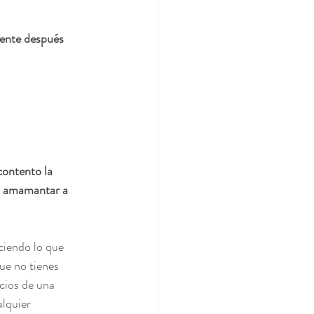
ente
 después 
contento la 
 
amamantar a 
ciendo lo que 
ue no tienes 
icios de una 
lquier 