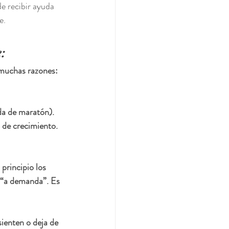
e recibir ayuda 
e.
:
 muchas razones: 
da de maratón). 
de crecimiento. 
principio los 
 “a demanda”. Es 
ienten o deja de 