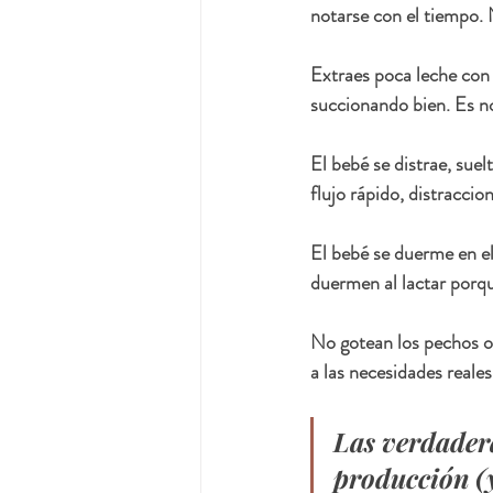
notarse con el tiempo. 
Extraes poca leche con 
succionando bien. Es n
El bebé se distrae, suel
flujo rápido, distracci
El bebé se duerme en e
duermen al lactar porque
No gotean los pechos
 
a las necesidades reales
Las verdader
producción (y