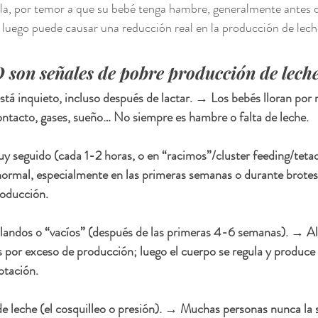
a, por temor a que su bebé tenga hambre, generalmente antes d
ue luego puede causar una reducción real en la producción de lech
 son señales de pobre producción de leche
stá inquieto
, incluso después de lactar. → Los bebés lloran por
ontacto, gases, sueño… No siempre es hambre o falta de leche.
uy seguido
 (cada 1-2 horas, o en “racimos”/cluster feeding/teta
mal, especialmente en las primeras semanas o durante brotes 
roducción.
landos o “vacíos”
 (después de las primeras 4-6 semanas). → Al 
s por exceso de producción; luego el cuerpo se regula y produce
ptación.
de leche
 (el cosquilleo o presión). → Muchas personas nunca la s