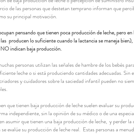
ión de baja producción de leche o percepción de suministro insuf
rcio de las personas que destetan temprano informan que percib
o su principal motivación.  
ocupan pensando que tienen poca producción de leche, pero en 
 las  producen lo suficiente cuando la lactancia se maneja bien), 
 NO indican baja producción.
chas personas utilizan las señales de hambre de los bebés para
ficiente leche o si está produciendo cantidades adecuadas. Sin 
 criadores y cuidadores sobre la saciedad infantil pueden no siem
les.
en que tienen baja producción de leche suelen evaluar su produ
a independiente, sin la opinión de su médico o de una especiali
en asumir que tienen una baja producción de leche,  y perder la 
a se evalúe su producción de leche real.  Estas personas a menu