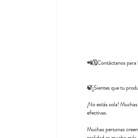
📲🗓️Contáctanos para h
🍃¿Sientes que tu produ
¡No estás sola! Muchas f
efectivas.
Muchas personas creen q
realidad es mucho más 