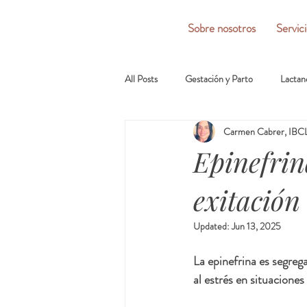
Sobre nosotros
Servic
All Posts
Gestación y Parto
Lactan
Carmen Cabrer, IBCL
Epinefrin
exitación
Updated:
Jun 13, 2025
La epinefrina es segreg
al estrés en situaciones