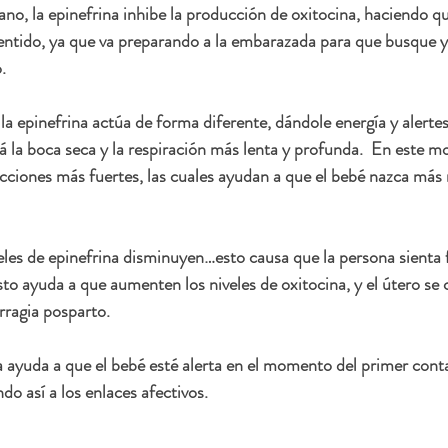
no, la epinefrina inhibe la producción de oxitocina, haciendo qu
entido, ya que va preparando a la embarazada para que busque y l
.
la epinefrina actúa de forma diferente, dándole energía y alertes
rá la boca seca y la respiración más lenta y profunda.  En este m
cciones más fuertes, las cuales ayudan a que el bebé nazca más 
veles de epinefrina disminuyen…esto causa que la persona sienta 
o ayuda a que aumenten los niveles de oxitocina, y el útero se c
rragia posparto.
na ayuda a que el bebé esté alerta en el momento del primer conta
o así a los enlaces afectivos.