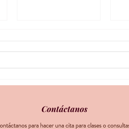
Comidas que ayudan a las
La ps
náuseas matutinas por el
aumento: 
embarazo (mala barriga)
prep
Contáctanos
ntáctanos para hacer una cita para clases o consulta