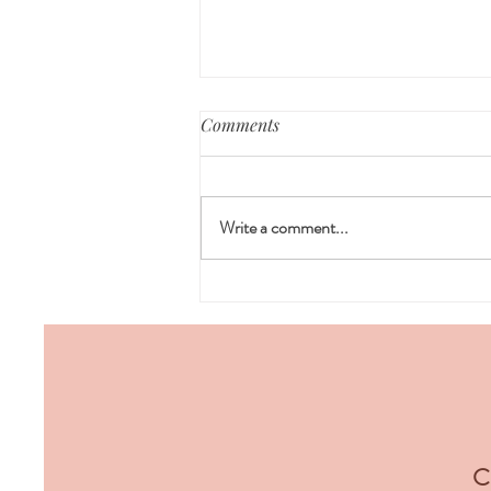
Comments
Write a comment...
La hiperémesis gravídica es la
forma más grave de náuseas y
vómitos durante el embarazo
Co