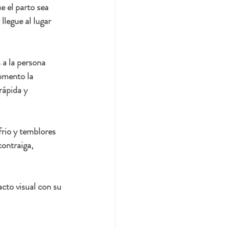
e el parto sea 
legue al lugar 
 a la persona 
omento la 
rápida y 
frio y temblores 
ontraiga, 
cto visual con su 