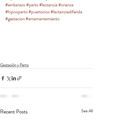
#embarazo
#parto
#lactancia
#crianza
#hipnoparto
#puertorico
#lactanciadiferida
#gestacion
#amamantamiento
Gestación y Parto
Recent Posts
See All