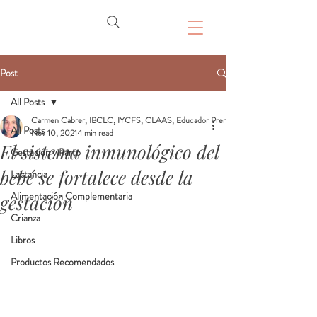
Post
All Posts
Carmen Cabrer, IBCLC, IYCFS, CLAAS, Educador Prenatal, Doula
All Posts
Nov 10, 2021
1 min read
El sistema inmunológico del
Gestación y Parto
bebé se fortalece desde la
Lactancia
Alimentación Complementaria
gestación
Crianza
Libros
Productos Recomendados