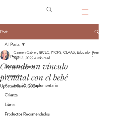
Post
All Posts
Carmen Cabrer, IBCLC, IYCFS, CLAAS, Educador Prenatal, Doula
All Posts
Apr 13, 2022
4 min read
Creando un vínculo
Gestación y Parto
prenatal con el bebé
Lactancia
Alimentación Complementaria
Updated:
Jan 9, 2024
Crianza
Libros
Productos Recomendados