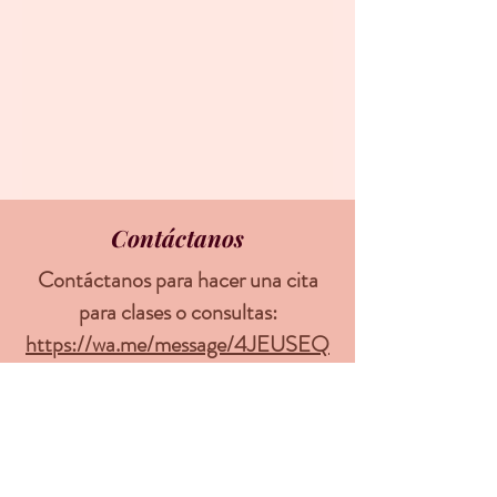
Contáctanos
Contáctanos para hacer una cita
para clases o consultas:
https://wa.me/message/4JEUSEQ
SKFEML1
No se hacen consultas telefónicas,
ni por texto, ni por email.